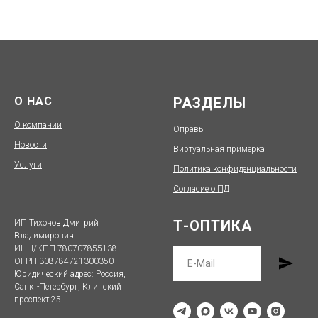
О НАС
РАЗДЕЛЫ
О компании
Оправы
Новости
Виртуальная примерка
Услуги
Политика конфиденциальности
Согласие о ПД
Т-ОПТИКА
ИП Тихонов Дмитрий
Владимирович
ИНН/КПП 780707855138
ОГРН 308784721300350
Юридический адрес: Россия,
Санкт-Петербург, Клинский
проспект 25